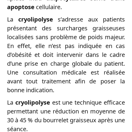
apoptose
cellulaire.
CORPS
Cryolipolyse
La
cryolipolyse
s’adresse aux patients
Cellulite
Se muscler
présentant des surcharges graisseuses
Radiofréquence
localisées sans problème de poids majeur.
Lésions vasculaires
En effet, elle n’est pas indiquée en cas
Vergetures
TARIFS
d’obésité et doit intervenir dans le cadre
PRENDRE RDV
d’une prise en charge globale du patient.
CONTACT
Une consultation médicale est réalisée
avant tout traitement afin de poser la
bonne indication.
La
cryolipolyse
est une technique efficace
permettant une réduction en moyenne de
30 à 45 % du bourrelet graisseux après une
séance.