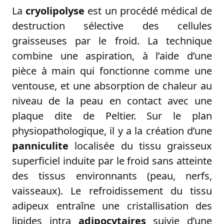
La
cryolipolyse
est un procédé médical de
destruction sélective des cellules
graisseuses par le froid. La technique
combine une aspiration, à l’aide d’une
pièce à main qui fonctionne comme une
ventouse, et une absorption de chaleur au
niveau de la peau en contact avec une
plaque dite de Peltier. Sur le plan
EPILATION LASER
physiopathologique, il y a la création d’une
DETATOUAGE LASER
panniculite
localisée du tissu graisseux
VISAGE
Acide hyaluronique
superficiel induite par le froid sans atteinte
Hydrafacial
des tissus environnants (peau, nerfs,
Toxine botulique
vaisseaux). Le refroidissement du tissu
Réjuvénation laser
Mésolift
adipeux entraîne une cristallisation des
Radiofréquence
lipides intra
adipocytaires
suivie d’une
Lésions vasculaires