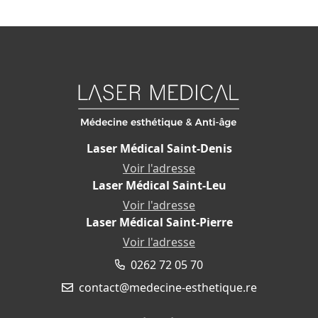
Laser Médical Saint-Denis
Voir l'adresse
Laser Médical Saint-Leu
12 bis Chemin Finette
97490 Sainte-Clotilde
Voir l'adresse
Laser Médical Saint-Pierre
27 rue du Pressoir
97424 Piton Saint-Leu
Voir l'adresse
19 Chemin Château d'Eau
0262 72 05 70
97410 Saint-Pierre
contact@medecine-esthetique.re