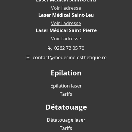
Voir l'adresse
Laser Médical Saint-Leu
12 bis Chemin Finette
97490 Sainte-Clotilde
Voir l'adresse
Laser Médical Saint-Pierre
27 rue du Pressoir
97424 Piton Saint-Leu
Voir l'adresse
19 Chemin Château d'Eau
0262 72 05 70
97410 Saint-Pierre
contact@medecine-esthetique.re
Epilation
Epilation laser
Tarifs
Détatouage
Détatouage laser
Tarifs