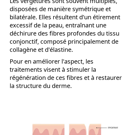
Les vergetures sont souvent multiples,
Toxine botulique
disposées de manière symétrique et
Réjuvénation laser
bilatérale. Elles résultent d'un étirement
Mésolift
excessif de la peau, entraînant une
Radiofréquence
déchirure des fibres profondes du tissu
Lésions vasculaires
conjonctif, composé principalement de
CORPS
Cryolipolyse
collagène et d'élastine.
Cellulite
Pour en améliorer l'aspect, les
Se muscler
Radiofréquence
traitements visent à stimuler la
Lésions vasculaires
régénération de ces fibres et à restaurer
Vergetures
la structure du derme.
TARIFS
PRENDRE RDV
CONTACT